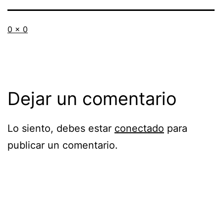
Tamaño
0 × 0
completo
Dejar un comentario
Lo siento, debes estar
conectado
para
publicar un comentario.