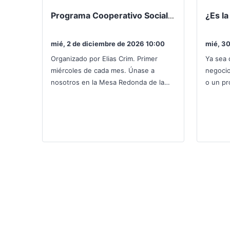
Programa Cooperativo Social: Comunidad de Práctica
mié, 2 de diciembre de 2026 10:00
mié, 30
Organizado por Elias Crim. Primer
Ya sea 
miércoles de cada mes. Únase a
negocio
nosotros en la Mesa Redonda de la
o un pr
Cooperativa Social de RMEOC, una
manera
reunión mensual diseñada…
trabajo