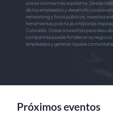
una economía más equitativa. Desde tall
de los empleados y desarrollo cooperativ
networking y foros públicos, nuestros ev
herramientas prácticas e historias inspira
Colorado. Únase a nosotros para descubr
compartida puede fortalecer su negocio,
empleados y generar riqueza comunitaria
Próximos eventos