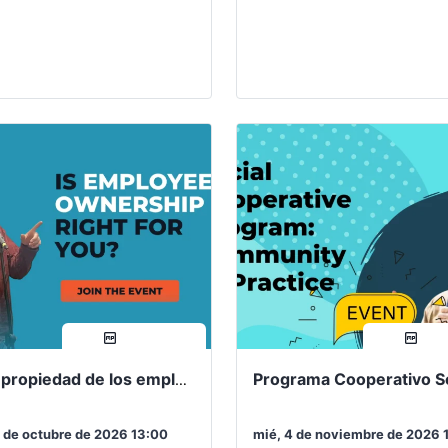
tiva Social de RMEOC, una
manera de conservar puestos 
n mensual diseñada…
trabajo, desarrollar liderazgo,…
compartir
compa
¿Es la propiedad de los empleados adecuada para usted?
 de octubre de 2026 13:00
mié, 4 de noviembre de 2026 