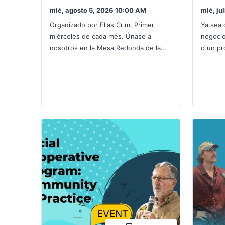
mié, agosto 5, 2026 10:00 AM
mié, ju
Organizado por Elias Crim. Primer
Ya sea 
miércoles de cada mes. Únase a
negocio
nosotros en la Mesa Redonda de la
o un pr
Cooperativa Social de RMEOC, una
manera
reunión mensual diseñada…
trabajo