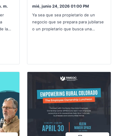
a. m.
mié, junio 24, 2026 01:00 PM
mer
Ya sea que sea propietario de un
 a
negocio que se prepara para jubilarse
e la
o un propietario que busca una
 una
manera de conservar puestos de
trabajo, desarrollar liderazgo,…