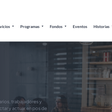
 el Festival del Pueblo: Celebrando las empresas propied
vicios
Programas
Fondos
Eventos
Historias
os, trabajadores y 
tar y actuar en pos de 