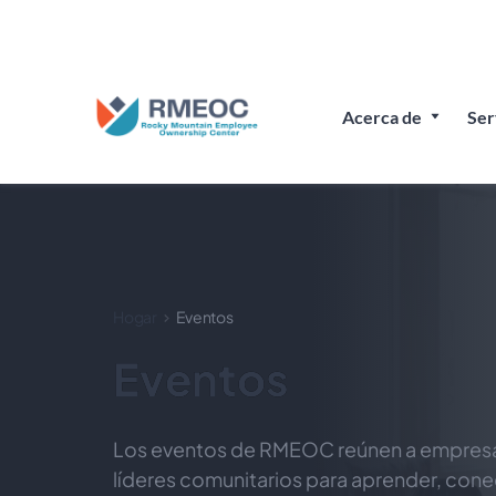
Únete a nosotros en
Acerca de
Ser
Hogar
Eventos
Eventos
Los eventos de RMEOC reúnen a empresari
líderes comunitarios para aprender, conec