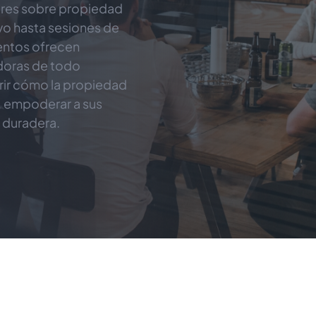
eres sobre propiedad 
o hasta sesiones de 
entos ofrecen 
doras de todo 
ir cómo la propiedad 
 empoderar a sus 
 duradera.