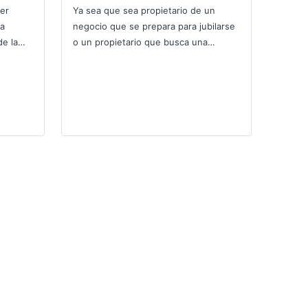
mer
Ya sea que sea propietario de un
 a
negocio que se prepara para jubilarse
e la
o un propietario que busca una
 una
manera de conservar puestos de
trabajo, desarrollar liderazgo,…