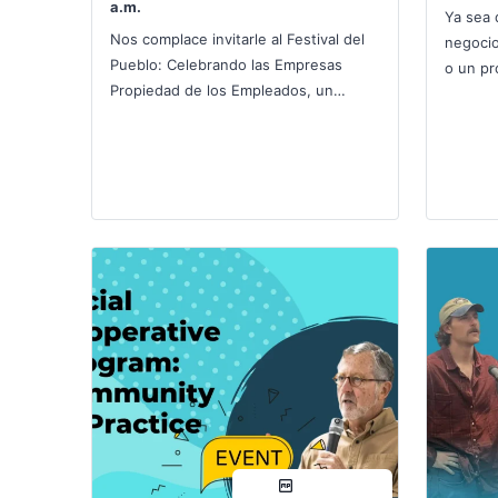
a.m.
Ya sea 
Nos complace invitarle al Festival del
negocio
Pueblo: Celebrando las Empresas
o un pr
Propiedad de los Empleados, un
manera
festival comunitario organizado por
trabajo
Rocky…
compartir