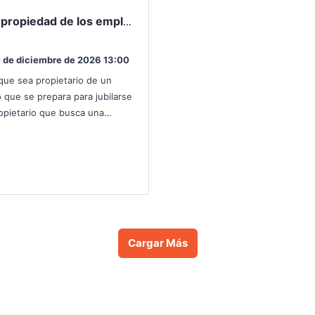
¿Es la propiedad de los empleados adecuada para usted?
 de diciembre de 2026 13:00
que sea propietario de un
 que se prepara para jubilarse
opietario que busca una
 de conservar puestos de
, desarrollar liderazgo,…
Cargar Más