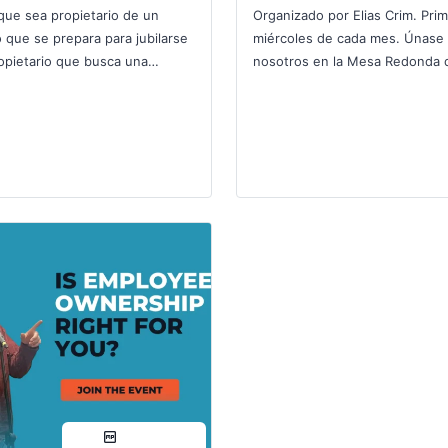
que sea propietario de un
Organizado por Elias Crim. Pri
 que se prepara para jubilarse
miércoles de cada mes. Únase
opietario que busca una
nosotros en la Mesa Redonda d
 de conservar puestos de
Cooperativa Social de RMEOC,
, desarrollar liderazgo,…
reunión mensual diseñada…
compartir