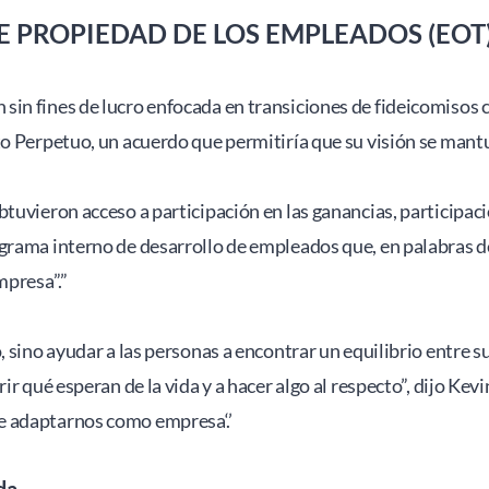
E PROPIEDAD DE LOS EMPLEADOS (EOT)
sin fines de lucro enfocada en transiciones de fideicomisos 
to Perpetuo, un acuerdo que permitiría que su visión se mant
btuvieron acceso a participación en las ganancias, participac
grama interno de desarrollo de empleados que, en palabras d
presa”.” 
 sino ayudar a las personas a encontrar un equilibrio entre su
ir qué esperan de la vida y a hacer algo al respecto”, dijo Kev
e adaptarnos como empresa‘.’
da