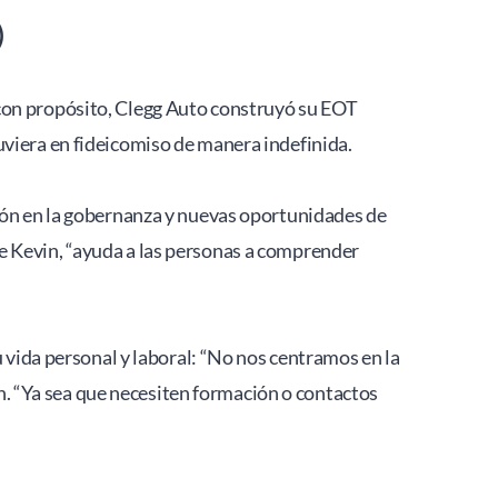
 
con propósito, Clegg Auto construyó su EOT 
uviera en fideicomiso de manera indefinida. 
ión en la gobernanza y nuevas oportunidades de 
e Kevin, “ayuda a las personas a comprender 
 vida personal y laboral: “No nos centramos en la 
in. “Ya sea que necesiten formación o contactos 