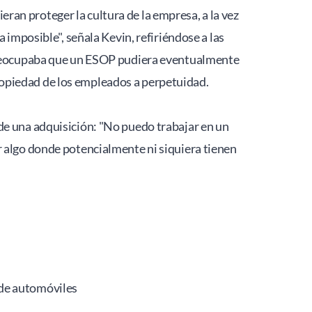
an proteger la cultura de la empresa, a la vez 
imposible", señala Kevin, refiriéndose a las 
 preocupaba que un ESOP pudiera eventualmente 
opiedad de los empleados a perpetuidad. 
de una adquisición: "No puedo trabajar en un 
 algo donde potencialmente ni siquiera tienen 
n de automóviles