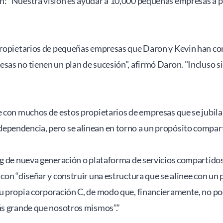
: "Nuestra visión es ayudar a 10,000 pequeñas empresas a pa
 propietarios de pequeñas empresas que Daron y Kevin han co
as no tienen un plan de sucesión", afirmó Daron. "Incluso si e
e con muchos de estos propietarios de empresas que se jubila
ependencia, pero se alinean en torno a un propósito comparti
ng de nueva generación o plataforma de servicios compartidos
con “diseñar y construir una estructura que se alinee con un
su propia corporación C, de modo que, financieramente, no 
más grande que nosotros mismos”.”