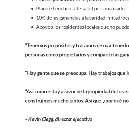
Plan de beneficios de salud personalizado
10% de las ganancias a la caridad: mitad loca
Apoyo a los residentes locales que no puede
“Tenemos propósitos y tratamos de mantenerlos
personas como propietarios y compartir las gana
“Hay gente que se preocupa. Hay trabajos que im
“Así como estoy a favor de la propiedad de los e
construimos mucho juntos. Así que, ¿por qué n
– Kevin Clegg, director ejecutivo