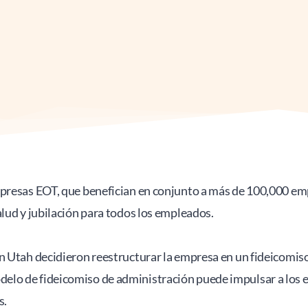
presas EOT, que benefician en conjunto a más de 100,000 empl
alud y jubilación para todos los empleados.
en Utah decidieron reestructurar la empresa en un fideicomis
lo de fideicomiso de administración puede impulsar a los e
. 