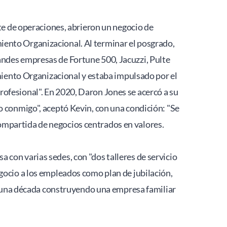
te de operaciones, abrieron un negocio de 
ento Organizacional. Al terminar el posgrado, 
ndes empresas de Fortune 500, Jacuzzi, Pulte 
nto Organizacional y estaba impulsado por el 
ofesional". En 2020, Daron Jones se acercó a su 
o conmigo", aceptó Kevin, con una condición: "Se 
ompartida de negocios centrados en valores. 
con varias sedes, con "dos talleres de servicio 
gocio a los empleados como plan de jubilación, 
as una década construyendo una empresa familiar 