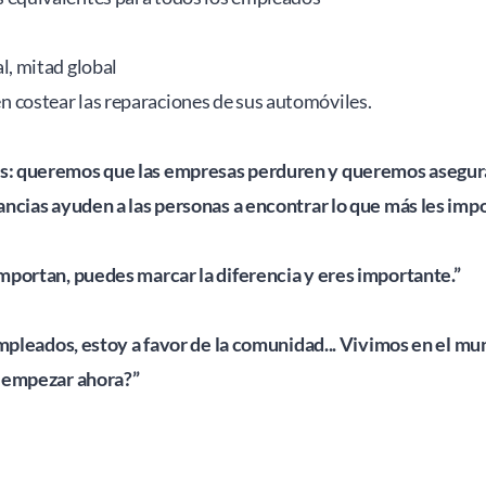
l, mitad global 
n costear las reparaciones de sus automóviles. 
: queremos que las empresas perduren y queremos asegurarn
ncias ayuden a las personas a encontrar lo que más les impor
portan, puedes marcar la diferencia y eres importante.” 
mpleados, estoy a favor de la comunidad... Vivimos en el mund
o empezar ahora?”