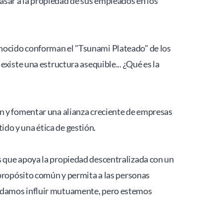
sar a la propiedad de sus empleados en los 
nocido conforman el "Tsunami Plateado" de los 
xiste una estructura asequible... ¿Qué es la 
n y fomentar una alianza creciente de empresas 
do y una ética de gestión.
 que apoya la propiedad descentralizada con un 
 propósito común y permita a las personas 
podamos influir mutuamente, pero estemos 