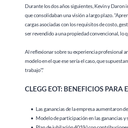
Durante los dos años siguientes, Kevin y Daron i
que consolidaban una visión a largo plazo. "Aprend
cargas asociadas con los requisitos de costo, g
ser revendido a una propiedad convencional, lo 
Al reflexionar sobre su experiencia profesional 
modelo en el que ese sería el caso, que supuesta
trabajo".“ 
CLEGG EOT: BENEFICIOS PARA
Las ganancias de la empresa aumentaron de 
Modelo de participación en las ganancias y 
Plan de jubilación 401(k) con contribucion