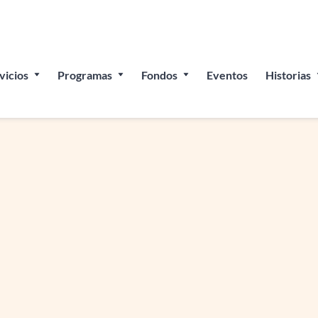
 el Festival del Pueblo: Celebrando las empresas propied
vicios
Programas
Fondos
Eventos
Historias