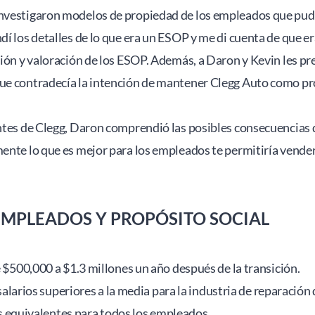
nvestigaron modelos de propiedad de los empleados que pudier
í los detalles de lo que era un ESOP y me di cuenta de que era 
estión y valoración de los ESOP. Además, a Daron y Kevin les
que contradecía la intención de mantener Clegg Auto como pr
antes de Clegg, Daron comprendió las posibles consecuencias 
mente lo que es mejor para los empleados te permitiría vender
 EMPLEADOS Y PROPÓSITO SOCIAL 
$500,000 a $1.3 millones un año después de la transición. 
salarios superiores a la media para la industria de reparació
es equivalentes para todos los empleados