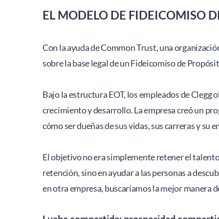
EL MODELO DE FIDEICOMISO D
Con la ayuda de Common Trust, una organización 
sobre la base legal de un Fideicomiso de Propósi
Bajo la estructura EOT, los empleados de Clegg o
crecimiento y desarrollo. La empresa creó un pro
cómo ser dueñas de sus vidas, sus carreras y su em
El objetivo no era simplemente retener el talento,
retención, sino en ayudar a las personas a descubr
en otra empresa, buscaríamos la mejor manera d
Lucha compartida: prosperidad comparti