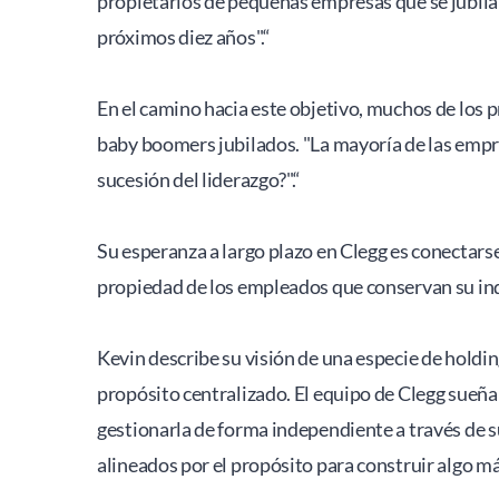
propietarios de pequeñas empresas que se jubilan
próximos diez años".“
En el camino hacia este objetivo, muchos de los
baby boomers jubilados. "La mayoría de las empres
sucesión del liderazgo?".“
Su esperanza a largo plazo en Clegg es conectars
propiedad de los empleados que conservan su ind
Kevin describe su visión de una especie de holdi
propósito centralizado. El equipo de Clegg sueña 
gestionarla de forma independiente a través de 
alineados por el propósito para construir algo 