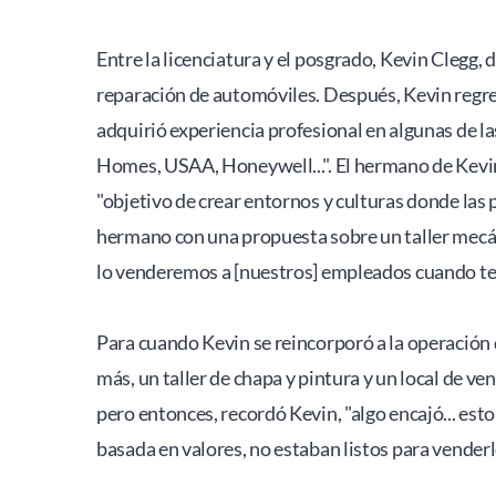
Entre la licenciatura y el posgrado, Kevin Clegg,
reparación de automóviles. Después, Kevin regre
adquirió experiencia profesional en algunas de l
Homes, USAA, Honeywell...". El hermano de Kevi
"objetivo de crear entornos y culturas donde las
hermano con una propuesta sobre un taller mecánic
lo venderemos a [nuestros] empleados cuando ter
Para cuando Kevin se reincorporó a la operación 
más, un taller de chapa y pintura y un local de 
pero entonces, recordó Kevin, "algo encajó... est
basada en valores, no estaban listos para venderl