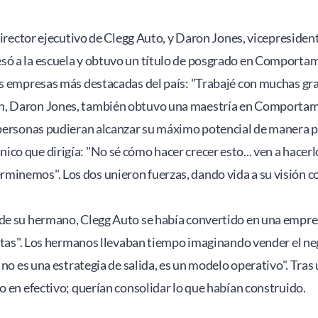
 director ejecutivo de Clegg Auto, y Daron Jones, vicepresiden
só a la escuela y obtuvo un título de posgrado en Comportami
as empresas más destacadas del país: "Trabajé con muchas gra
n, Daron Jones, también obtuvo una maestría en Comportamie
 personas pudieran alcanzar su máximo potencial de manera pr
o que dirigía: "No sé cómo hacer crecer esto... ven a hacerl
minemos". Los dos unieron fuerzas, dando vida a su visión c
de su hermano, Clegg Auto se había convertido en una empresa 
ventas". Los hermanos llevaban tiempo imaginando vender el ne
o no es una estrategia de salida, es un modelo operativo". Tr
o en efectivo; querían consolidar lo que habían construido. 