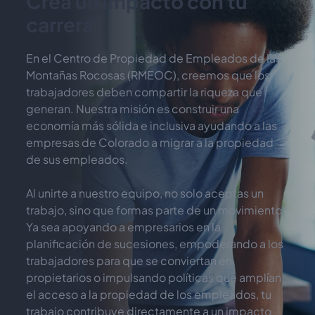
Crea un impacto con tu 
carrera
En el Centro de Propiedad de Empleados de las 
Montañas Rocosas (RMEOC), creemos que los 
trabajadores deben compartir la riqueza que 
generan. Nuestra misión es construir una 
economía más sólida e inclusiva ayudando a las 
empresas de Colorado a migrar a la propiedad 
de sus empleados.
Al unirte a nuestro equipo, no solo aceptas un 
trabajo, sino que formas parte de un movimiento. 
Ya sea apoyando a empresarios en la 
planificación de sucesiones, empoderando a los 
trabajadores para que se conviertan en 
propietarios o impulsando políticas que amplían 
el acceso a la propiedad de los empleados, tu 
trabajo contribuye directamente a un impacto 