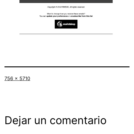
Tamaño
756 × 5710
completo
Dejar un comentario